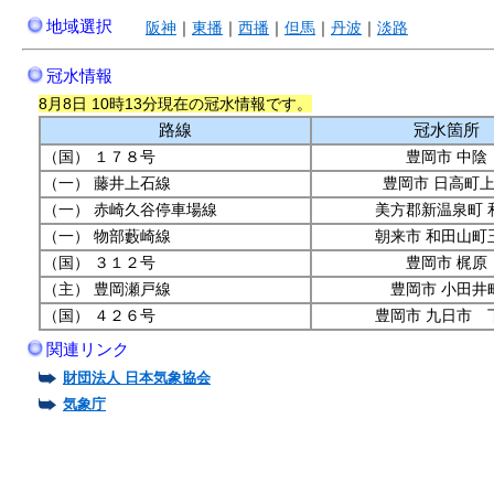
地域選択
阪神
｜
東播
｜
西播
｜
但馬
｜
丹波
｜
淡路
冠水情報
8月8日 10時13分現在の冠水情報です。
路線
冠水箇所
（国） １７８号
豊岡市 中陰
（一） 藤井上石線
豊岡市 日高町
（一） 赤崎久谷停車場線
美方郡新温泉町 
（一） 物部藪崎線
朝来市 和田山町
（国） ３１２号
豊岡市 梶原
（主） 豊岡瀬戸線
豊岡市 小田井
（国） ４２６号
豊岡市 九日市 
関連リンク
財団法人 日本気象協会
気象庁