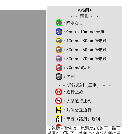
＜凡例＞
＜－ 雨量 － ＞
：降水なし
：0mm～10mm/h未満
：10mm～30mm/h未満
：30mm～50mm/h未満
：50mm～70mm/h未満
：70mm/h以上
：欠測
＜－ 通行規制（工事） － ＞
：通行止め
：大型通行止め
：片側交互通行
：車線（路肩）規制
：一方通行
※乾燥＋警告は、気温が2℃以下、路面
温度が1℃以下、路面上の水分が無の場