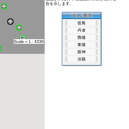
：その他 規制
合を示します。
＜－ 通行規制（災害） － ＞
：全面通行止め
：片側通行止め
：車線（路肩）規制
Scale = 1 : 433K
＜－ 通行規制（冬期） － ＞
：冬期通行止め
＜－ 冠水 － ＞
：通常
：冠水通行注意
：冠水通行止
：故障
＜－ カメラ － ＞
：道路カメラ